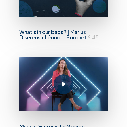
What’s in our bags ? | Marius
Diserens x Léonore Porchet
6:45
Play Video
Marius Diserens: La Grande