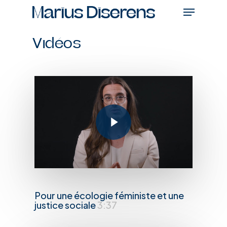
Skip
Menu
to
main
Vidéos
content
Play Video
Pour une écologie féministe et une
justice sociale
3:37